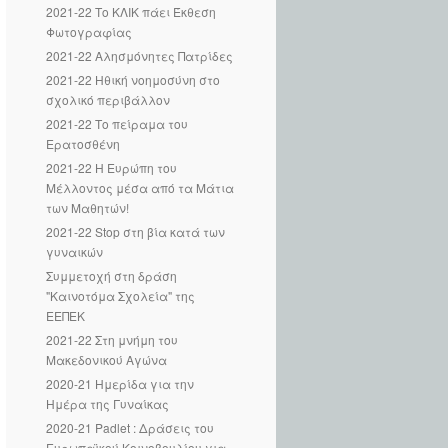
2021-22 Το ΚΛΙΚ πάει Έκθεση
Φωτογραφίας
2021-22 Αλησμόνητες Πατρίδες
2021-22 Ηθική νοημοσύνη στο
σχολικό περιβάλλον
2021-22 Το πείραμα του
Ερατοσθένη
2021-22 Η Ευρώπη του
Μέλλοντος μέσα από τα Μάτια
των Μαθητών!
2021-22 Stop στη βία κατά των
γυναικών
Συμμετοχή στη δράση
"Καινοτόμα Σχολεία" της
ΕΕΠΕΚ
2021-22 Στη μνήμη του
Μακεδονικού Αγώνα
2020-21 Ημερίδα για την
Ημέρα της Γυναίκας
2020-21 Padlet : Δράσεις του
Ευρωπαϊκού Κοινοβουλίου για