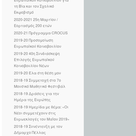
τη Βία και τον Σχολικό
Εκφοβισμό
2020-2021 25η Μαρτίου /
Εορτασμός 200 ετών
2020-21 Πρόγραμμα CROCUS
2019-20 Προσομοίωση
Ευρωπαϊκού Κοινοβουλίου
2019-20 40η Συνδιάσκεψη
Επιλογής Ευρωπαϊκού
Κοινοβουλίου Νέων
2019-20 Έλα στη θέση μου
2018-19 Συμμετοχή στο 7ο
Μουσικό Μαθητικό Φεστιβάλ
2018-19 Δράσεις για την
Ημέρα της Ευρώπης
2018-19 Ημερίδα με θέμα: «Οι
Νέοι συμμετέχουν στις
Ευρωεκλογές του Μαΐου 2019»
2018-19 Συνέντευξη με τον
Δήμαρχο Πέλλας