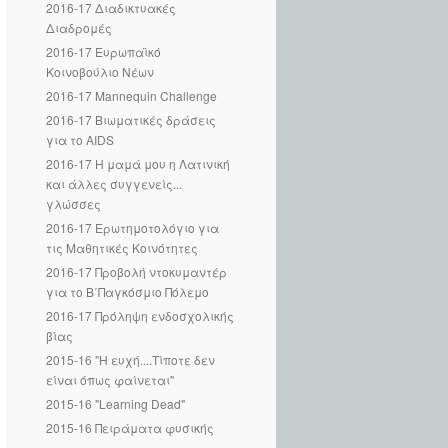
2016-17 Διαδικτυακές
Διαδρομές
2016-17 Ευρωπαϊκό
Κοινοβούλιο Νέων
2016-17 Mannequin Challenge
2016-17 Βιωματικές δράσεις
για το AIDS
2016-17 Η μαμά μου η Λατινική
και άλλες συγγενείς...
γλώσσες
2016-17 Ερωτημοτολόγιο για
τις Μαθητικές Κοινότητες
2016-17 Προβολή ντοκυμαντέρ
για το Β΄Παγκόσμιο Πόλεμο
2016-17 Πρόληψη ενδοσχολικής
βίας
2015-16 "Η ευχή....Τίποτε δεν
είναι όπως φαίνεται"
2015-16 "Learning Dead"
2015-16 Πειράματα φυσικής