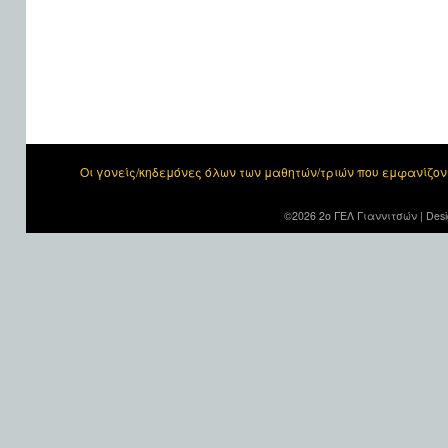
Οι γονείς/κηδεμόνες όλων των μαθητών/τριών που εμφανίζο
©2026 2ο ΓΕΛ Γιαννιτσών |
Desi