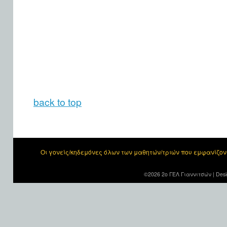
back to top
Οι γονείς/κηδεμόνες όλων των μαθητών/τριών που εμφανίζο
©2026 2ο ΓΕΛ Γιαννιτσών |
Desi