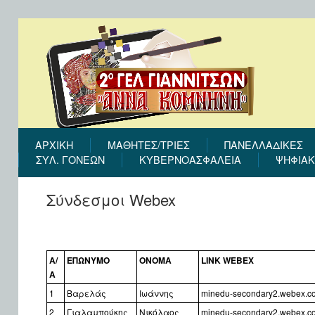
ΑΡΧΙΚΉ
ΜΑΘΗΤΕΣ/ΤΡΙΕΣ
ΠΑΝΕΛΛΑΔΙΚΕΣ
ΣΎΛ. ΓΟΝΈΩΝ
ΚΥΒΕΡΝΟΑΣΦΑΛΕΙΑ
ΨΗΦΙΑΚ
Σύνδεσμοι Webex
Α/
ΕΠΩΝΥΜΟ
ΟΝΟΜΑ
LINK WEBEX
Α
1
Βαρελάς
Ιωάννης
minedu-secondary2.webex.co
2
Γιαλαμπούκης
Νικόλαος
minedu-secondary2.webex.co