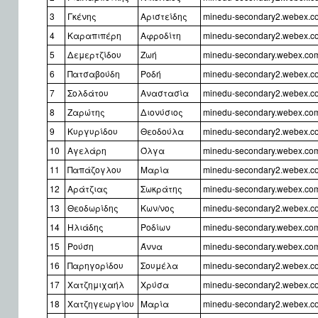
3
Γκένης
Αριστείδης
minedu-secondary2.webex.co
4
Καραπιπέρη
Αφροδίτη
minedu-secondary2.webex.co
5
Δεμερτζίδου
Ζωή
minedu-secondary.webex.com
6
Πατσαβούδη
Ροδή
minedu-secondary2.webex.co
7
Σολδάτου
Αναστασία
minedu-secondary2.webex.c
8
Ζαρώτης
Διονύσιος
minedu-secondary.webex.com/
9
Κυργυρίδου
Θεοδούλα
minedu-secondary2.webex.com
10
Αγελάρη
Όλγα
minedu-secondary.webex.com
11
Παπάζογλου
Μαρία
minedu-secondary2.webex.c
12
Αράτζιας
Σωκράτης
minedu-secondary.webex.com
13
Θεοδωρίδης
Κων/νος
minedu-secondary2.webex.c
14
Ηλιάδης
Ροδίων
minedu-secondary.webex.com/
15
Ρούση
Άννα
minedu-secondary.webex.com
16
Παρηγορίδου
Σουμέλα
minedu-secondary2.webex.c
17
Χατζημιχαήλ
Χρύσα
minedu-secondary2.webex.co
18
Χατζηγεωργίου
Μαρία
minedu-secondary2.webex.c