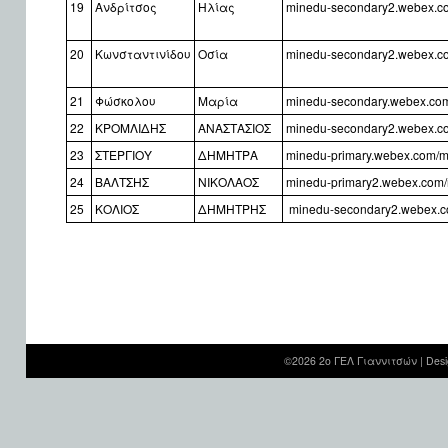
19
Ανδρίτσος
Ηλίας
minedu-secondary2.webex.co
20
Κωνσταντινίδου
Οσία
minedu-secondary2.webex.co
21
Φώσκολου
Μαρία
minedu-secondary.webex.co
22
ΚΡΟΜΛΙΔΗΣ
ΑΝΑΣΤΑΣΙΟΣ
minedu-secondary2.webex.co
23
ΣΤΕΡΓΙΟΥ
ΔΗΜΗΤΡΑ
minedu-primary.webex.com/me
24
ΒΑΛΤΣΗΣ
ΝΙΚΟΛΑΟΣ
minedu-primary2.webex.com/m
25
ΚΟΛΙΟΣ
ΔΗΜΗΤΡΗΣ
minedu-secondary2.webex.co
©2026 2ο ΓΕΛ Γιαννιτσών |
Desi