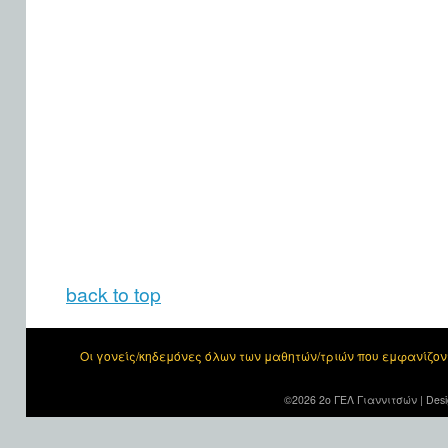
back to top
Οι γονείς/κηδεμόνες όλων των μαθητών/τριών που εμφανίζο
©2026 2ο ΓΕΛ Γιαννιτσών |
Desi