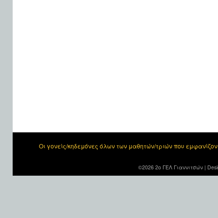
Οι γονείς/κηδεμόνες όλων των μαθητών/τριών που εμφανίζο
©2026 2ο ΓΕΛ Γιαννιτσών |
Desi