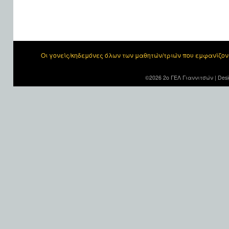
Οι γονείς/κηδεμόνες όλων των μαθητών/τριών που εμφανίζο
©2026 2ο ΓΕΛ Γιαννιτσών |
Desi