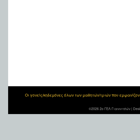
Οι γονείς/κηδεμόνες όλων των μαθητών/τριών που εμφανίζο
©2026 2ο ΓΕΛ Γιαννιτσών |
Desi