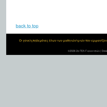
back to top
Οι γονείς/κηδεμόνες όλων των μαθητών/τριών που εμφανίζο
©2026 2ο ΓΕΛ Γιαννιτσών |
Desi