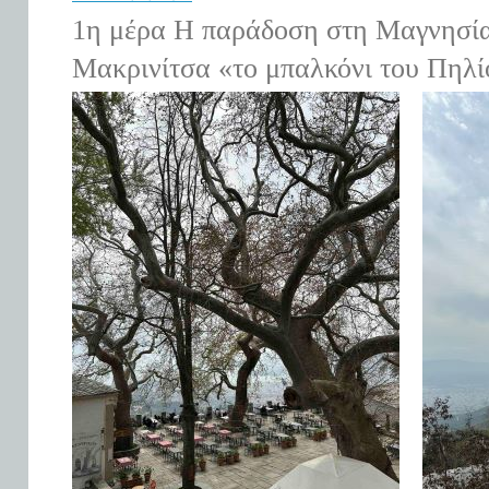
1
η
μέρα Η παράδοση στη Μαγνησί
Μακρινίτσα «το μπαλκόνι του Πηλί