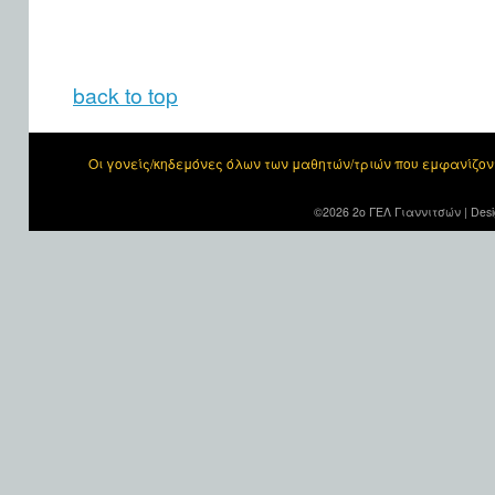
back to top
Οι γονείς/κηδεμόνες όλων των μαθητών/τριών που εμφανίζο
©2026 2ο ΓΕΛ Γιαννιτσών |
Desi