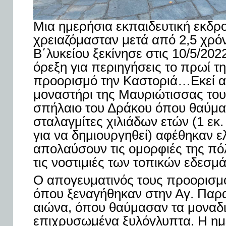
Μια ημερήσια εκπαιδευτική εκδρο
χρειαζόμασταν μετά από 2,5 χρόν
Β΄λυκείου ξεκίνησε στις 10/5/202
όρεξη για περιηγήσεις το πρωί τ
προορισμό την Καστοριά…Εκεί α
μοναστήρι της Μαυριώτισσας του 
σπήλαιο του Δράκου όπου θαύμασ
σταλαγμίτες χιλιάδων ετών (1 εκ.
για να δημιουργηθεί) αφέθηκαν ε
απολαύσουν τις ομορφιές της πόλ
τις νοστιμιές των τοπικών εδεσμ
Ο απογευματινός τους προορισμό
όπου ξεναγήθηκαν στην Αγ. Παρα
αιώνα, όπου θαύμασαν τα μοναδ
επιχρυσωμένα ξυλόγλυπτα. Η ημέ