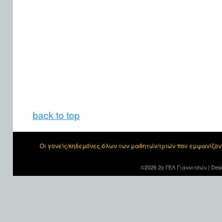
back to top
Οι γονείς/κηδεμόνες όλων των μαθητών/τριών που εμφανίζο
©2026 2ο ΓΕΛ Γιαννιτσών |
Desi