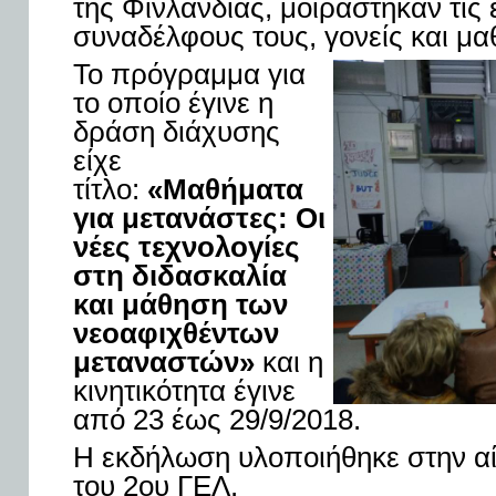
της Φινλανδίας, μοιράστηκαν τις 
συναδέλφους τους, γονείς και μα
Το πρόγραμμα για
το οποίο έγινε η
δράση διάχυσης
είχε
τίτλο:
«Μαθήματα
για μετανάστες: Οι
νέες τεχνολογίες
στη διδασκαλία
και μάθηση των
νεοαφιχθέντων
μεταναστών»
και
η
κινητικότητα έγινε
από 23 έως 29/9/2018.
Η εκδήλωση υλοποιήθηκε στην α
του 2
ου
ΓΕΛ.