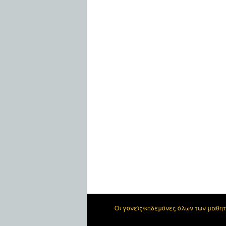
Οι γονείς/κηδεμόνες όλων των μαθη