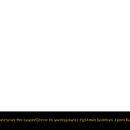
τών/τριών που εμφανίζονται σε φωτογραφίες σχολικών δράσεων, έχουν δ