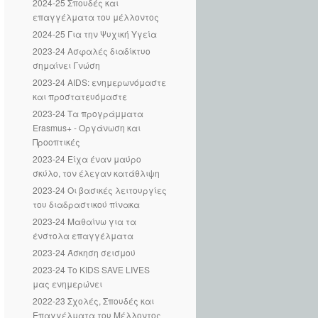
2024-25 Σπουδές και
επαγγέλματα του μέλλοντος
2024-25 Για την Ψυχική Υγεία
2023-24 Ασφαλές διαδίκτυο
σημαίνει Γνώση
2023-24 AΙDS: ενημερωνόμαστε
και προστατευόμαστε
2023-24 Τα προγράμματα
Erasmus+ - Οργάνωση και
Προοπτικές
2023-24 Είχα έναν μαύρο
σκύλο, τον έλεγαν κατάθλιψη
2023-24 Οι βασικές λειτουργίες
του διαδραστικού πίνακα
2023-24 Μαθαίνω για τα
ένστολα επαγγέλματα
2023-24 Άσκηση σεισμού
2023-24 Το KIDS SAVE LIVES
μας ενημερώνει
2022-23 Σχολές, Σπουδές και
Επαγγέλματα του Μέλλοντος