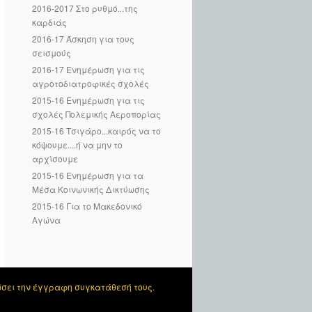
2016-2017 Στο ρυθμό...της
καρδιάς
2016-17 Άσκηση για τους
σεισμούς
2016-17 Ενημέρωση για τις
αγροτοδιατροφικές σχολές
2015-16 Ενημέρωση για τις
σχολές Πολεμικής Αεροπορίας
2015-16 Τσιγάρο...καιρός να το
κόψουμε....ή να μην το
αρχίσουμε
2015-16 Ενημέρωση για τα
Μέσα Κοινωνικής Δικτύωσης
2015-16 Για το Μακεδονικό
Αγώνα
ώσει την έγγραφη συγκατάθεσή τους.