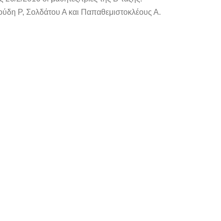
ύδη Ρ, Σολδάτου Α και Παπαθεμιστοκλέους Α.