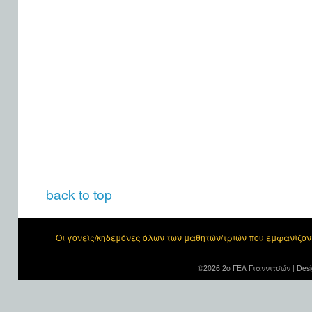
back to top
Οι γονείς/κηδεμόνες όλων των μαθητών/τριών που εμφανίζο
©2026 2ο ΓΕΛ Γιαννιτσών |
Desi