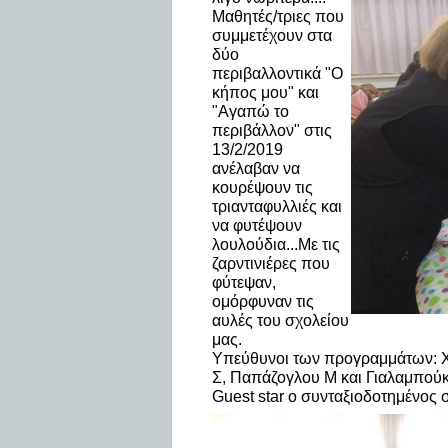
Μαθητές/τριες που
συμμετέχουν στα
δύο
περιβαλλοντικά "Ο
κήπος μου" και
"Αγαπώ το
περιβάλλον" στις
13/2/2019
ανέλαβαν να
κουρέψουν τις
τριανταφυλλιές και
να φυτέψουν
λουλούδια...Με τις
ζαρντινιέρες που
φύτεψαν,
ομόρφυναν τις
αυλές του σχολείου
μας.
Υπεύθυνοι των προγραμμάτων: Χ
Σ, Παπάζογλου Μ και Γιαλαμπούκ
Guest star ο συνταξιοδοτημένος