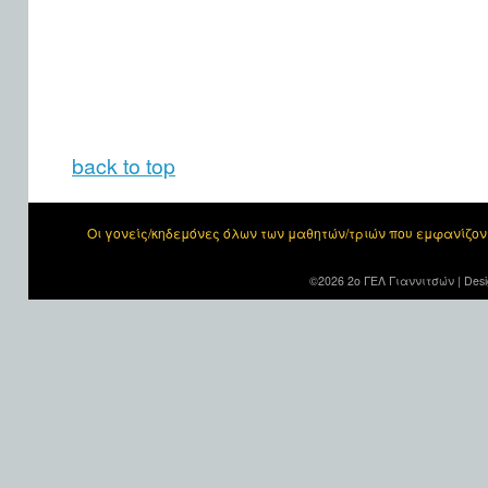
back to top
Οι γονείς/κηδεμόνες όλων των μαθητών/τριών που εμφανίζο
©2026 2ο ΓΕΛ Γιαννιτσών |
Desi