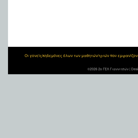
Οι γονείς/κηδεμόνες όλων των μαθητών/τριών που εμφανίζο
©2026 2ο ΓΕΛ Γιαννιτσών |
Desi