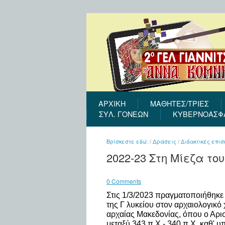
ΑΡΧΙΚΉ
ΜΑΘΗΤΕΣ/ΤΡΙΕΣ
ΣΎΛ. ΓΟΝΈΩΝ
ΚΥΒΕΡΝΟΑΣΦ
Βρίσκεστε εδώ:
/
Δράσεις
/
Διδακτικές επισ
2022-23 Στη Μίεζα το
0 Comments
Στις 1/3/2023 πραγματοποιήθηκε
της Γ λυκείου στον αρχαιολογικό 
αρχαίας Μακεδονίας, όπου ο Αρι
μεταξύ 343 π.Χ.- 340 π.Χ. καθ' υ