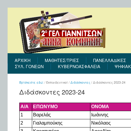
ΑΡΧΙΚΉ
ΜΑΘΗΤΕΣ/ΤΡΙΕΣ
ΠΑΝΕΛΛΑΔΙΚΕΣ
ΣΎΛ. ΓΟΝΈΩΝ
ΚΥΒΕΡΝΟΑΣΦΑΛΕΙΑ
ΨΗΦΙΑΚ
Βρίσκεστε εδώ:
/
Εκπαιδευτικοί
/
Διδάσκοντες
/
Διδάσκοντες 2023-24
Διδάσκοντες 2023-24
Α/Α
ΕΠΩΝΥΜΟ
ΟΝΟΜΑ
1
Βαρελάς
Ιωάννης
2
Γιαλαμπούκης
Νικόλαος