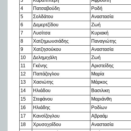
3
Καραπιπέρη
Αφροδίτη
4
Πατσαβούδη
Ροδή
5
Σολδάτου
Αναστασία
6
Δεμερτζίδου
Ζωή
7
Λυσίτσα
Κυριακή
8
Χατζημωυσιάδης
Παναγιώτης
9
Χατζησούκου
Αναστασία
10
Δελημιχάλη
Ζωή
11
Γκένης
Αριστείδης
12
Παπάζογλου
Μαρία
13
Χασιώτης
Μάρκος
14
Ηλιάδου
Βασιλικη
15
Στεφάνου
Μαριάνθη
16
Ηλιάδης
Ροδίων
17
Κανσίζογλου
Αβραάμ
18
Χρυσοχοΐδου
Αναστασία