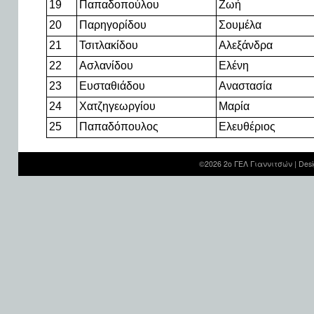
19
Παπαδοπούλου
Ζωή
20
Παρηγορίδου
Σουμέλα
21
Τσιτλακίδου
Αλεξάνδρα
22
Ασλανίδου
Ελένη
23
Ευσταθιάδου
Αναστασία
24
Χατζηγεωργίου
Μαρία
25
Παπαδόπουλος
Ελευθέριος
©2026 2ο ΓΕΛ Γιαννιτσών |
Desi